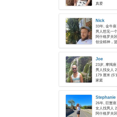
真爱
Nick
33年, 金牛座
男人想见一
阿什格罗夫
创业精神，
Joe
23岁, 摩羯座
男人找女人 22
179 厘米 (5'
家庭
Stephanie
26年, 巨蟹座
女人找男人 27
阿什格罗夫区