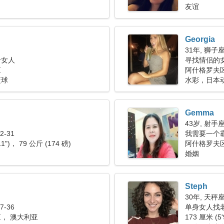
友谊
Georgia
31年, 狮子
个女人
寻找情侣的
区
阿什格罗夫
篮球
水彩，日本
Gemma
43岁, 射手
-31
我需要一个
11")， 79 公斤 (174 磅)
阿什格罗夫
婚姻
Steph
30年, 天秤
-36
单身女人找老公
， 澳大利亚
173 厘米 (5'