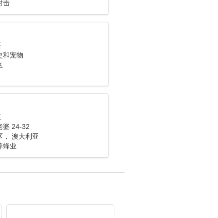
射击
座
史和宠物
区
座
 24-32
区， 澳大利亚
养蜂业