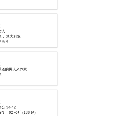
座
女人
区， 澳大利亚
动画片
座
霸道的男人来养家
区
座
 34-42
9")， 62 公斤 (136 磅)