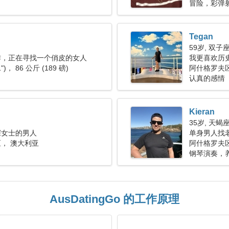
冒险，彩弹
Tegan
59岁, 双子
作，正在寻找一个俏皮的女人
我更喜欢历
1")， 86 公斤 (189 磅)
阿什格罗夫
认真的感情
Kieran
35岁, 天蝎
深女士的男人
单身男人找老婆
， 澳大利亚
阿什格罗夫
钢琴演奏，
AusDatingGo 的工作原理