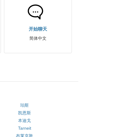
开始聊天
简体中文
珀斯
凯恩斯
本迪戈
Tarneit
布莱克敦