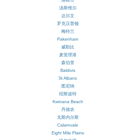
洛根市
汤斯维尔
达尔文
罗克汉普顿
梅特兰
Pakenham
威勒比
麦觉理港
森伯里
Baldivis
St Albans
图尼纳
绍斯波特
Kwinana Beach
丹德农
戈斯内尔斯
Calamvale
Eight Mile Plains