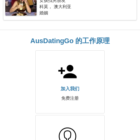
女孩找男朋友
科莫， 澳大利亚
婚姻
AusDatingGo 的工作原理
加入我们
免费注册