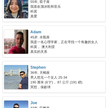
55年, 双子座
我喜欢溜冰鞋和音乐
科莫
真爱
Adam
45岁, 水瓶座
我是一名心理学家，正在寻找一个有趣的女人
科莫， 澳大利亚
真实的关系
Stephen
36年, 天蝎座
男人想见一个女人 25-34
190 厘米 (6'3")， 87 公斤 (191 磅)
冥想，保龄球
Joe