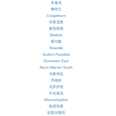
本迪戈
梅特兰
Craigieburn
布莱克敦
麦觉理港
Baldivis
霍珀森
Rowville
Surfers Paradise
Doncaster East
Narre Warren South
马鲁布拉
丹德农
克罗伊登
不伦瑞克
Maroochydore
格里菲斯
坦普尔斯托