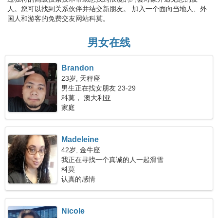
人。您可以找到关系伙伴并结交新朋友。 加入一个面向当地人、外
国人和游客的免费交友网站科莫。
男女在线
Brandon
23岁, 天秤座
男生正在找女朋友 23-29
科莫， 澳大利亚
家庭
Madeleine
42岁, 金牛座
我正在寻找一个真诚的人一起滑雪
科莫
认真的感情
Nicole