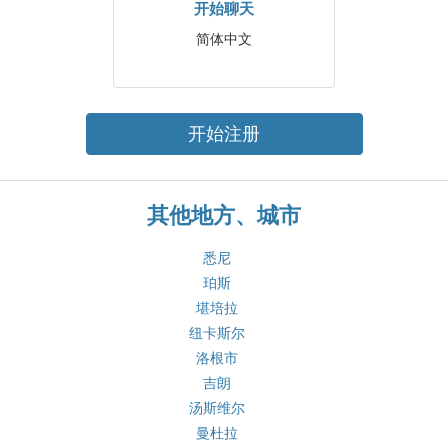
开始聊天
简体中文
开始注册
其他地方、城市
悉尼
珀斯
堪培拉
纽卡斯尔
洛根市
吉朗
汤斯维尔
曼杜拉