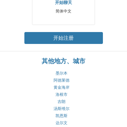
开始聊天
简体中文
开始注册
其他地方、城市
墨尔本
阿德莱德
黄金海岸
洛根市
吉朗
汤斯维尔
凯恩斯
达尔文