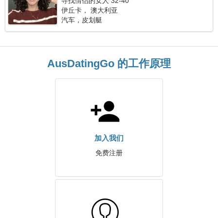
寻找情侣的女人 32-40
伊丘卡， 澳大利亚
汽车，皮划艇
AusDatingGo 的工作原理
加入我们
免费注册