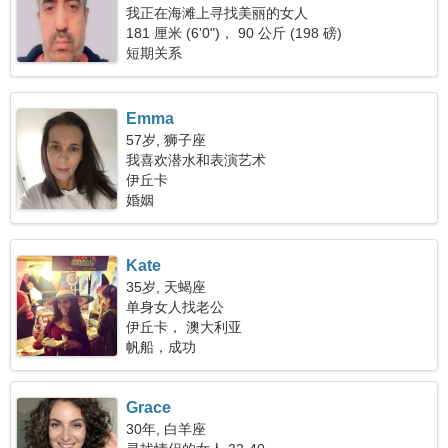
我正在海滩上寻找美丽的女人
181 厘米 (6'0")， 90 公斤 (198 磅)
短期关系
Emma
57岁, 狮子座
我喜欢潜水和表演艺术
伊丘卡
婚姻
Kate
35岁, 天蝎座
单身女人找老公
伊丘卡， 澳大利亚
帆船，成功
Grace
30年, 白羊座