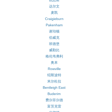
凯恩斯
达尔文
麦凯
Craigieburn
Pakenham
谢珀顿
伯威克
班德堡
威勒比
格伦韦弗利
奥本
Rowville
绍斯波特
米尔杜拉
Bentleigh East
Buderim
费尔菲尔德
富茨克雷