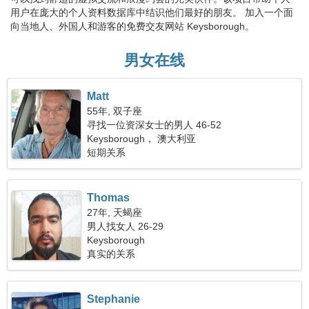
用户在庞大的个人资料数据库中结识他们最好的朋友。 加入一个面
向当地人、外国人和游客的免费交友网站 Keysborough。
男女在线
Matt
55年, 双子座
寻找一位资深女士的男人 46-52
Keysborough， 澳大利亚
短期关系
Thomas
27年, 天蝎座
男人找女人 26-29
Keysborough
真实的关系
Stephanie