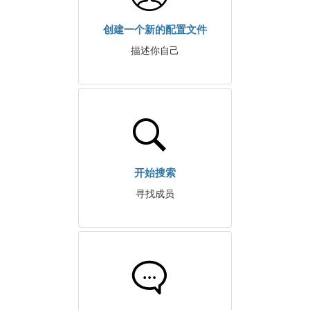
创建一个新的配置文件
描述你自己
开始搜索
寻找成员