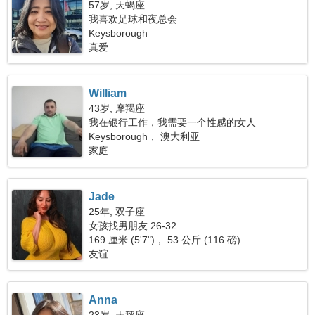
57岁, 天蝎座
我喜欢足球和夜总会
Keysborough
真爱
William
43岁, 摩羯座
我在银行工作，我需要一个性感的女人
Keysborough， 澳大利亚
家庭
Jade
25年, 双子座
女孩找男朋友 26-32
169 厘米 (5'7")， 53 公斤 (116 磅)
友谊
Anna