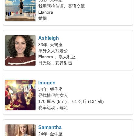
58岁, 天秤座
我用阿拉伯语、英语交流
Elanora
婚姻
Ashleigh
33年, 天蝎座
单身女人找老公
Elanora， 澳大利亚
日光浴，彩弹射击
Imogen
34年, 狮子座
寻找情侣的女人
170 厘米 (5'7")， 61 公斤 (134 磅)
赛车运动，远足
Samantha
24年, 金牛座