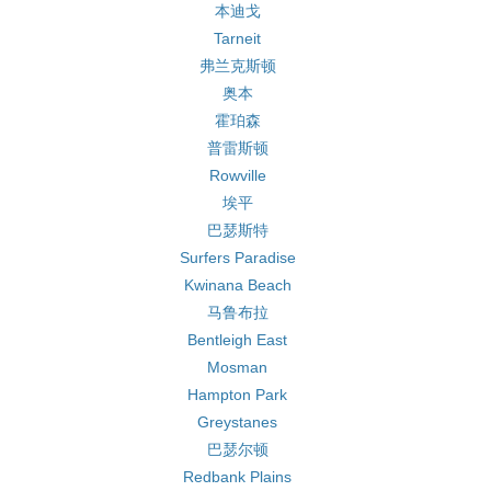
本迪戈
Tarneit
弗兰克斯顿
奥本
霍珀森
普雷斯顿
Rowville
埃平
巴瑟斯特
Surfers Paradise
Kwinana Beach
马鲁布拉
Bentleigh East
Mosman
Hampton Park
Greystanes
巴瑟尔顿
Redbank Plains