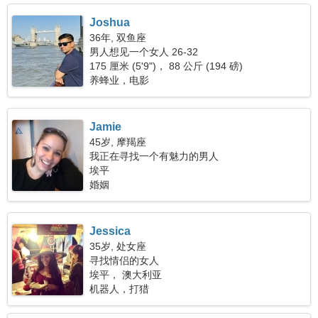
Joshua
36年, 双鱼座
男人想见一个女人 26-32
175 厘米 (5'9")， 88 公斤 (194 磅)
养蜂业，电影
Jamie
45岁, 摩羯座
我正在寻找一个有魅力的男人
埃平
婚姻
Jessica
35岁, 处女座
寻找情侣的女人
埃平， 澳大利亚
机器人，打猎