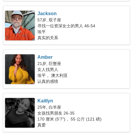
Jackson
57岁, 双子座
寻找一位资深女士的男人 46-54
埃平
真实的关系
Amber
21岁, 巨蟹座
女人找男人
埃平， 澳大利亚
认真的感情
Kaitlyn
25年, 白羊座
女孩找男朋友 26-35
170 厘米 (5'7")， 55 公斤 (121 磅)
真爱