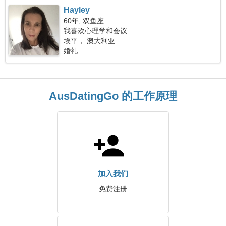
Hayley
60年, 双鱼座
我喜欢心理学和会议
埃平， 澳大利亚
婚礼
AusDatingGo 的工作原理
加入我们
免费注册