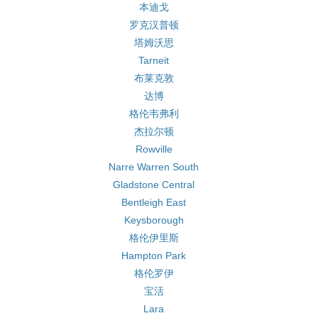
本迪戈
罗克汉普顿
塔姆沃思
Tarneit
布莱克敦
达博
格伦韦弗利
杰拉尔顿
Rowville
Narre Warren South
Gladstone Central
Bentleigh East
Keysborough
格伦伊里斯
Hampton Park
格伦罗伊
宝活
Lara