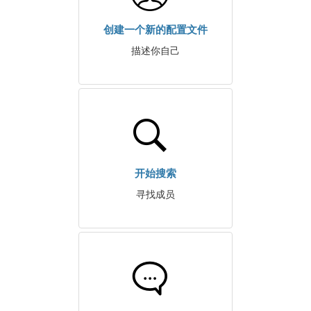
创建一个新的配置文件
描述你自己
开始搜索
寻找成员