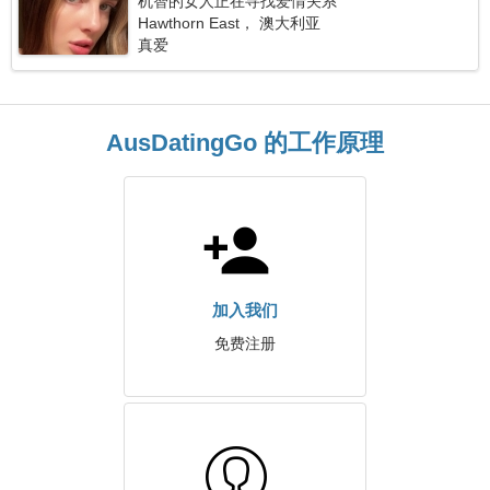
机智的女人正在寻找爱情关系
Hawthorn East， 澳大利亚
真爱
AusDatingGo 的工作原理
加入我们
免费注册