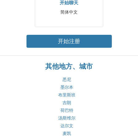
开始聊天
简体中文
开始注册
其他地方、城市
悉尼
墨尔本
布里斯班
吉朗
荷巴特
汤斯维尔
达尔文
麦凯