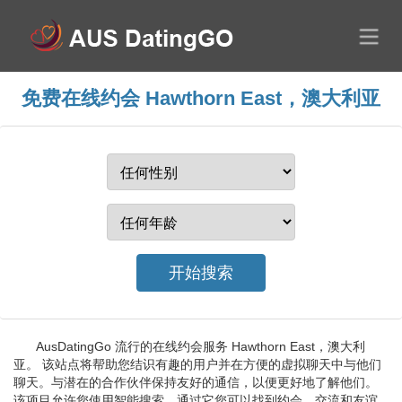
免费在线约会 Hawthorn East，澳大利亚
AusDatingGo 流行的在线约会服务 Hawthorn East，澳大利
亚。 该站点将帮助您结识有趣的用户并在方便的虚拟聊天中与他们
聊天。与潜在的合作伙伴保持友好的通信，以便更好地了解他们。
该项目允许您使用智能搜索，通过它您可以找到约会、交流和友谊