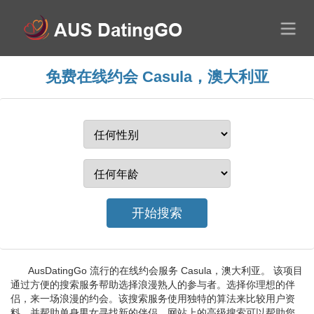
免费在线约会 Casula，澳大利亚
AusDatingGo 流行的在线约会服务 Casula，澳大利亚。 该项目
通过方便的搜索服务帮助选择浪漫熟人的参与者。选择你理想的伴
侣，来一场浪漫的约会。该搜索服务使用独特的算法来比较用户资
料，并帮助单身男女寻找新的伴侣。网站上的高级搜索可以帮助您