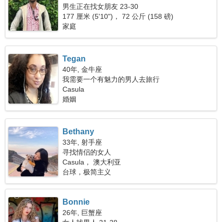
男生正在找女朋友 23-30
177 厘米 (5'10")， 72 公斤 (158 磅)
家庭
Tegan
40年, 金牛座
我需要一个有魅力的男人去旅行
Casula
婚姻
Bethany
33年, 射手座
寻找情侣的女人
Casula， 澳大利亚
台球，极简主义
Bonnie
26年, 巨蟹座