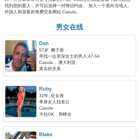
找到您的爱人，并可以选择一对情侣约会。 加入一个面向当地人、
外国人和游客的免费交友网站 Casula。
男女在线
Dan
57岁, 狮子座
寻找一位资深女士的男人 47-54
Casula， 澳大利亚
真实的关系
Ruby
32年, 处女座
单身女人找老公
Casula
卡拉OK，养蜂业
Blake