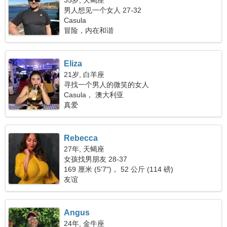
35岁, 天蝎座
男人想见一个女人 27-32
Casula
冒险，内在和谐
Eliza
21岁, 白羊座
寻找一个男人的微笑的女人
Casula， 澳大利亚
真爱
Rebecca
27年, 天蝎座
女孩找男朋友 28-37
169 厘米 (5'7")， 52 公斤 (114 磅)
友谊
Angus
24年, 金牛座