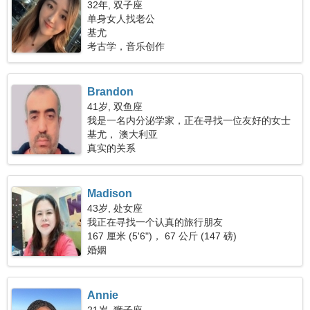
32年, 双子座
单身女人找老公
基尤
考古学，音乐创作
Brandon
41岁, 双鱼座
我是一名内分泌学家，正在寻找一位友好的女士
基尤， 澳大利亚
真实的关系
Madison
43岁, 处女座
我正在寻找一个认真的旅行朋友
167 厘米 (5'6")， 67 公斤 (147 磅)
婚姻
Annie