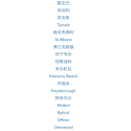
图文巴
班伯利
库克角
Tarneit
格伦韦弗利
St Albans
弗兰克斯顿
坎宁韦尔
绍斯波特
米尔杜拉
Kwinana Beach
丹德农
Keysborough
阿米代尔
Wollert
Byford
Officer
Glenwood